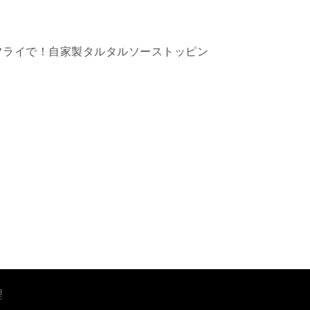
フライで！自家製タルタルソーストッピン
理