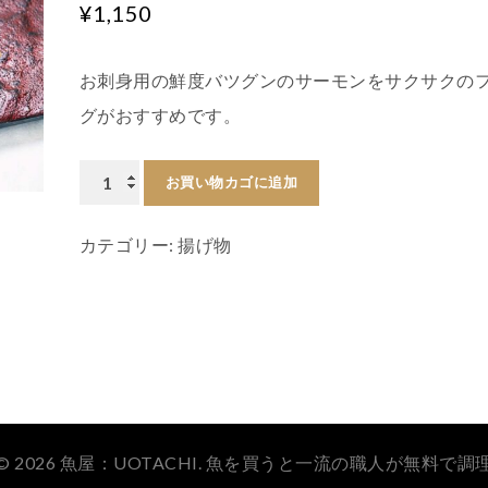
¥
1,150
お刺身用の鮮度バツグンのサーモンをサクサクの
グがおすすめです。
サ
お買い物カゴに追加
ー
カテゴリー:
揚げ物
モ
ン
フ
ラ
イ
個
© 2026 魚屋：UOTACHI. 魚を買うと一流の職人が無料で調