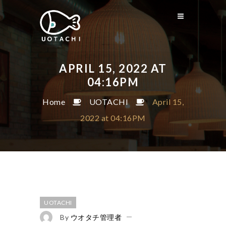
APRIL 15, 2022 AT
04:16PM
Home
UOTACHI
April 15,
2022 at 04:16PM
UOTACHI
By
ウオタチ管理者