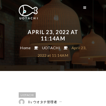
APRIL 23, 2022 AT
11:14AM
Home
UOTACHI
April 23,
2022 at 11:14AM
UOTACHI
By
ウオタチ管理者