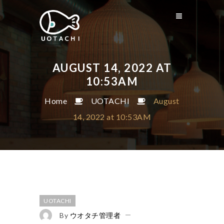
AUGUST 14, 2022 AT
10:53AM
Home
UOTACHI
August
14, 2022 at 10:53AM
UOTACHI
By
ウオタチ管理者