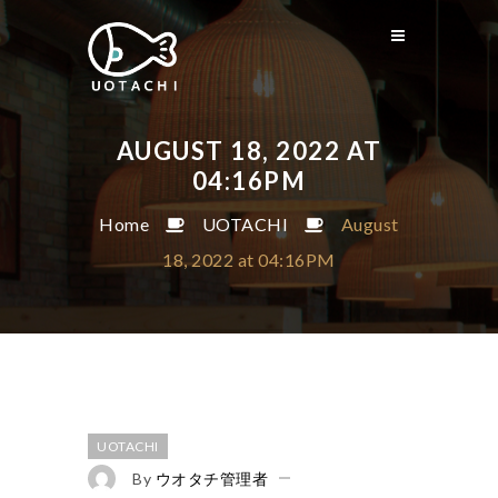
AUGUST 18, 2022 AT
04:16PM
Home
UOTACHI
August
18, 2022 at 04:16PM
UOTACHI
By
ウオタチ管理者