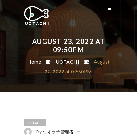
AUGUST 23, 2022 AT
09:50PM
Home
UOTACHI
August
23, 2022 at 09:50PM
UOTACHI
By
ウオタチ管理者