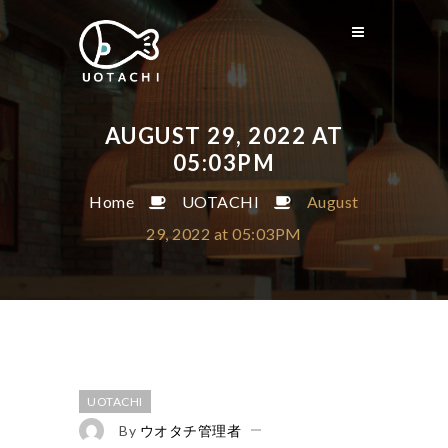
AUGUST 29, 2022 AT
05:03PM
Home
UOTACHI
August
29, 2022 at 05:03PM
UOTACHI
By
ウオタチ管理者