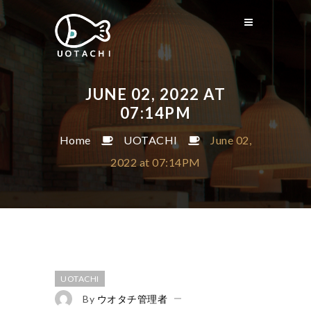
JUNE 02, 2022 AT
07:14PM
Home
UOTACHI
June 02,
2022 at 07:14PM
UOTACHI
By
ウオタチ管理者