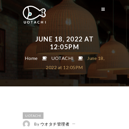
JUNE 18, 2022 AT
12:05PM
Home
UOTACHI
June 18,
2022 at 12:05PM
UOTACHI
By
ウオタチ管理者