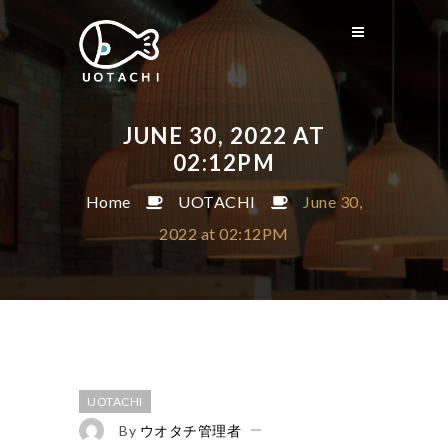
JUNE 30, 2022 AT
02:12PM
Home
UOTACHI
June 30,
2022 at 02:12PM
UOTACHI
By
ウオタチ管理者