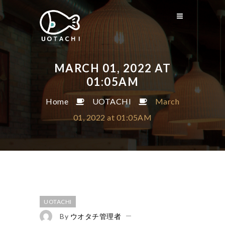
MARCH 01, 2022 AT
01:05AM
Home
UOTACHI
March
01, 2022 at 01:05AM
UOTACHI
By
ウオタチ管理者