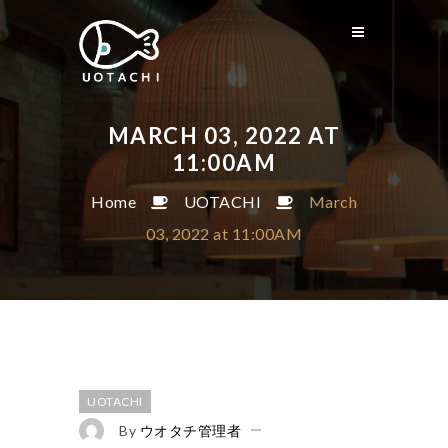
MARCH 03, 2022 AT
11:00AM
Home
UOTACHI
March
03, 2022 at 11:00AM
UOTACHI
By
ウオタチ管理者