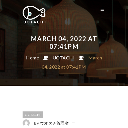
MARCH 04, 2022 AT
07:41PM
Home
UOTACHI
March
04, 2022 at 07:41PM
UOTACHI
By
ウオタチ管理者