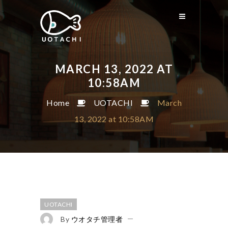
MARCH 13, 2022 AT
10:58AM
Home
UOTACHI
March
13, 2022 at 10:58AM
UOTACHI
By
ウオタチ管理者