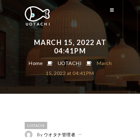
MARCH 15, 2022 AT
04:41PM
Home
UOTACHI
March
15, 2022 at 04:41PM
UOTACHI
By
ウオタチ管理者