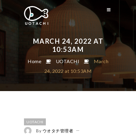
MARCH 24, 2022 AT
10:53AM
Home
UOTACHI
March
24, 2022 at 10:53AM
UOTACHI
By
ウオタチ管理者