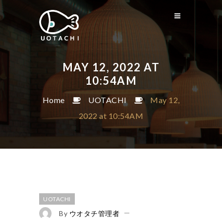
MAY 12, 2022 AT
10:54AM
Home
UOTACHI
May 12,
2022 at 10:54AM
UOTACHI
By
ウオタチ管理者