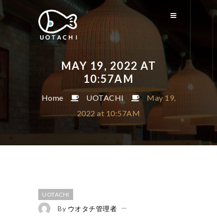
MAY 19, 2022 AT
10:57AM
Home
UOTACHI
May 19,
2022 at 10:57AM
UOTACHI
By
ウオタチ管理者