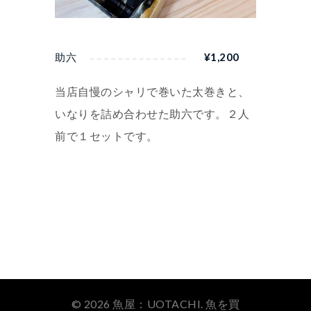
助六
¥
1,200
当店自慢のシャリで巻いた太巻きと、
いなりを詰め合わせた助六です。２人
前で１セットです。
© 2026 魚屋：UOTACHI. 魚を買