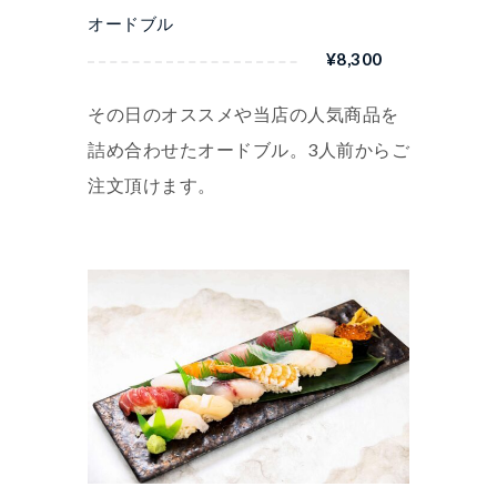
–
オードブル
¥
¥
4,980
8,300
その日のオススメや当店の人気商品を
詰め合わせたオードブル。3人前からご
注文頂けます。